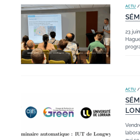
ACTU
SÉM
23 jui
Haguen
progr
ACTU
SÉM
LO
Vendre
labor