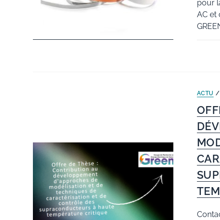
pour l
AC et 
GREEN,
ACTU
OFF
DÉV
MOD
CAR
SUP
TEM
Contac