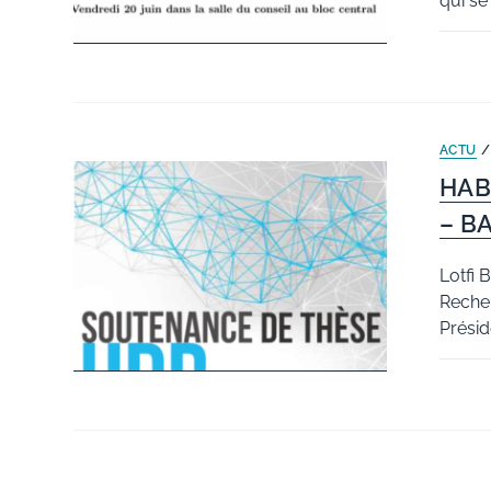
qui se
ACTU
HAB
– B
Lotfi 
Recher
Présid