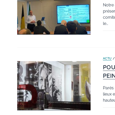
Notre 
présen
comité
le…
ACTU
POU
PEI
Parés d
lieux 
hauteu