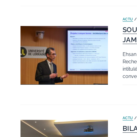
ACTU
SOU
JAM
Ehsan 
Recher
intitu
conver
ACTU
BIL