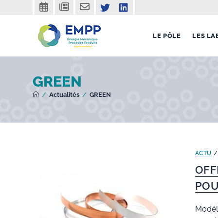
Skip
agenda
actualités
contact
twitter
linkedin
to
content
LE PÔLE
LES LA
GREEN
/
Actualités
/
GREEN
ACTU
OFF
POU
Modél