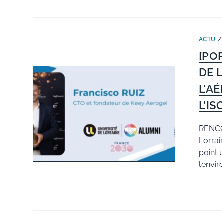
ACTU
[PO
DE 
L’A
L’I
RENCO
Lorrai
point 
l’envi